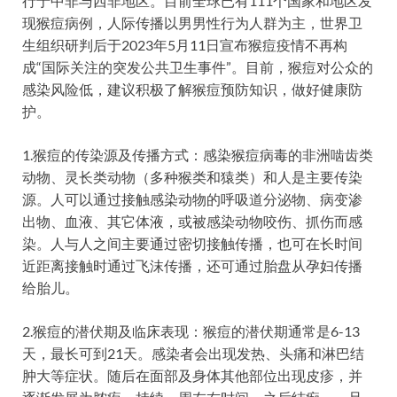
行于中非与西非地区。目前全球已有111个国家和地区发
现猴痘病例，人际传播以男男性行为人群为主，世界卫
生组织研判后于2023年5月11日宣布猴痘疫情不再构
成“国际关注的突发公共卫生事件”。目前，猴痘对公众的
感染风险低，建议积极了解猴痘预防知识，做好健康防
护。
1.猴痘的传染源及传播方式：感染猴痘病毒的非洲啮齿类
动物、灵长类动物（多种猴类和猿类）和人是主要传染
源。人可以通过接触感染动物的呼吸道分泌物、病变渗
出物、血液、其它体液，或被感染动物咬伤、抓伤而感
染。人与人之间主要通过密切接触传播，也可在长时间
近距离接触时通过飞沫传播，还可通过胎盘从孕妇传播
给胎儿。
2.猴痘的潜伏期及临床表现：猴痘的潜伏期通常是6-13
天，最长可到21天。感染者会出现发热、头痛和淋巴结
肿大等症状。随后在面部及身体其他部位出现皮疹，并