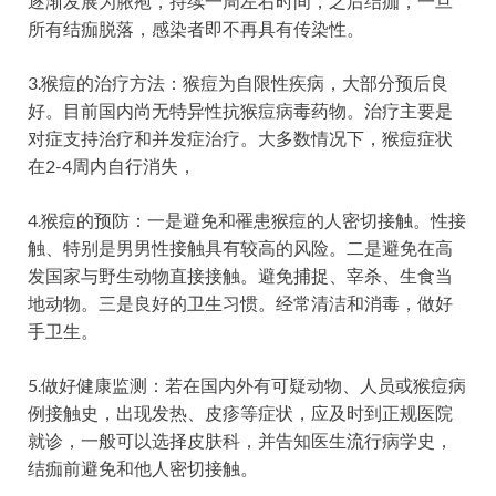
逐渐发展为脓疱，持续一周左右时间，之后结痂，一旦
所有结痂脱落，感染者即不再具有传染性。
3.猴痘的治疗方法：猴痘为自限性疾病，大部分预后良
好。目前国内尚无特异性抗猴痘病毒药物。治疗主要是
对症支持治疗和并发症治疗。大多数情况下，猴痘症状
在2-4周内自行消失，
4.猴痘的预防：一是避免和罹患猴痘的人密切接触。性接
触、特别是男男性接触具有较高的风险。二是避免在高
发国家与野生动物直接接触。避免捕捉、宰杀、生食当
地动物。三是良好的卫生习惯。经常清洁和消毒，做好
手卫生。
5.做好健康监测：若在国内外有可疑动物、人员或猴痘病
例接触史，出现发热、皮疹等症状，应及时到正规医院
就诊，一般可以选择皮肤科，并告知医生流行病学史，
结痂前避免和他人密切接触。