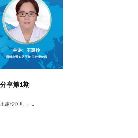
分享第1期
王惠玲医师， …