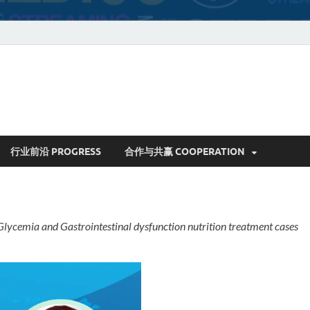
行业前沿 PROGRESS
合作与共赢 COOPERATION
strointestinal dysfunction nutrition treatment cases