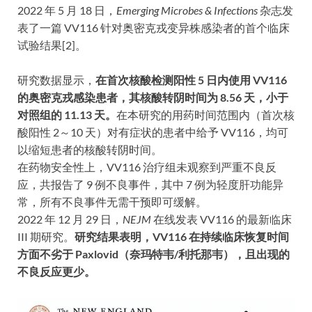
2022 年 5 月 18 日，
Emerging Microbes & Infections
杂志发
表了一篇 VV116 针对奥密克戎变异株感染者的首个临床
试验结果[2]。
研究数据显示，
在首次核酸检测阳性 5 日内使用 VV116
的奥密克戎感染患者，其核酸转阴时间为 8.56 天，小于
对照组的 11.13 天。
在本研究的用药时间范围内（首次核
酸阳性 2～10 天）对有症状的患者中给予 VV116，均可
以缩短患者的核酸转阴时间。
在药物安全性上，VV116 治疗组未观察到严重不良反
应，共报告了 9 例不良事件，其中 7 例为轻度肝功能异
常，所有不良事件无需干预即可缓解。
2022 年 12 月 29 日，
NEJM
在线发表 VV116 的最新临床
III 期研究。
研究结果表明，VV116 在持续临床恢复时间
方面不劣于 Paxlovid（奈玛特韦/利托那韦），且出现的
不良反应更少。