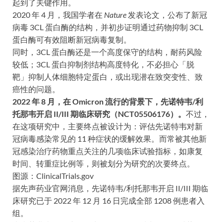
起到了关键作用。
2020 年 4 月，我国学者在
Nature
发表论文，公布了新冠
病毒 3CL 蛋白酶的结构，并初步证明通过药物抑制 3CL
蛋白酶可有效阻断新冠病毒复制。
同时，3CL 蛋白酶还是一个高度保守的结构，耐药风险
较低；3CL 蛋白抑制剂结构高度特化，不必担心「脱
靶」抑制人体细胞特定蛋白，或出现潜在致突变性、致
癌性的问题。
2022 年 8 月，在 Omicron 流行的背景下，先诺特韦/利
托那韦开启 II/III 期临床研究（NCT05506176）。
不过，
在这项研究中，主要终点被设计为：评估先诺特韦对新
冠病毒感染常见的 11 种症状的缓解效果。而常被其他新
冠感染治疗药物重点关注的几项临床试验指标，如康复
时间、转重症比例等，则被划分为研究的次要终点。
图源：ClinicalTrials.gov
据先声药业官网消息，先诺特韦/利托那韦开启 II/III 期临
床研究已于 2022 年 12 月 16 日完成全部 1208 例患者入
组。