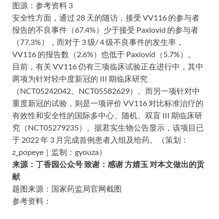
图源：参考资料 3
安全性方面，通过 28 天的随访，接受 VV116 的参与者
报告的不良事件（67.4%）少于接受 Paxlovid 的参与者
（77.3%），而对于 3 级/ 4 级不良事件的发生率，
VV116 的报告数（2.6%）也低于 Paxlovid（5.7%）。
目前，有关 VV116 仍有三项临床试验正在进行中，其中
两项为针对轻中度新冠的 III 期临床研究
（NCT05242042、NCT05582629）。而另一项针对中
重度新冠的试验，则是一项评价 VV116 对比标准治疗的
有效性和安全性的国际多中心、随机、双盲 III 期临床研
究（NCT05279235）。据君实生物公告显示，该项目已
于 2022 年 3 月完成首例患者入组及给药。（策划：
z_popeye｜监制：gyouza）
来源：丁香园公众号 致谢：感谢 方婧玉 对本文做出的贡
献
题图来源：国家药监局官网截图
参考资料：