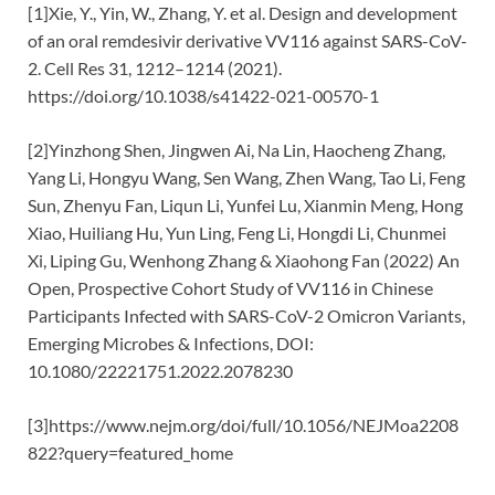
[1]Xie, Y., Yin, W., Zhang, Y. et al. Design and development
of an oral remdesivir derivative VV116 against SARS-CoV-
2. Cell Res 31, 1212–1214 (2021).
https://doi.org/10.1038/s41422-021-00570-1
[2]Yinzhong Shen, Jingwen Ai, Na Lin, Haocheng Zhang,
Yang Li, Hongyu Wang, Sen Wang, Zhen Wang, Tao Li, Feng
Sun, Zhenyu Fan, Liqun Li, Yunfei Lu, Xianmin Meng, Hong
Xiao, Huiliang Hu, Yun Ling, Feng Li, Hongdi Li, Chunmei
Xi, Liping Gu, Wenhong Zhang & Xiaohong Fan (2022) An
Open, Prospective Cohort Study of VV116 in Chinese
Participants Infected with SARS-CoV-2 Omicron Variants,
Emerging Microbes & Infections, DOI:
10.1080/22221751.2022.2078230
[3]https://www.nejm.org/doi/full/10.1056/NEJMoa2208
822?query=featured_home