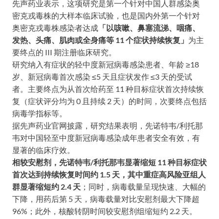
先声药业表示，这项研究是第一个针对中国人群感染奥
密克戎毒株的大样本临床试验，也是国内外第一个针对
奥密克戎毒株感染者达成
「以咳嗽、鼻塞流涕、咽痛、
发热、头痛、肌肉或全身痛等 11 个症状持续恢复」
为主
要终点的 III 期注册临床研究。
研究纳入有症状的轻中度新冠病毒感染患者、年龄 ≥18
岁、新冠病毒首次感染 ≤5 天且症状发作 ≤3 天的受试
者。主要终点为从首次给药至 11 种目标症状首次持续恢
复（症状评分均为 0 且持续 2 天）的时间，次要终点包括
病毒学指标等。
据先声药业官网披露，研究结果表明，先诺特韦/利托那
韦对中国轻至中度新冠病毒感染成年患者安全有效，有
显著的临床疗效。
相较安慰剂，先诺特韦/利托那韦显著缩短 11 种目标症状
首次达到持续恢复时间约 1.5 天，其中重症高风险亚组人
群显著缩短约 2.4 天
；同时，病毒载量呈现快速、大幅的
下降，用药后第 5 天，病毒载量对比安慰剂最大下降超
96%；此外，核酸转阴时间较安慰剂组缩短约 2.2 天。