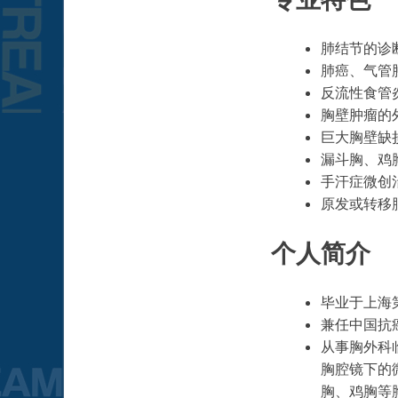
肺结节的诊
肺癌、气管
反流性食管
胸壁肿瘤的
巨大胸壁缺
漏斗胸、鸡
手汗症微创
原发或转移
个人简介
毕业于上海
兼任中国抗
从事胸外科
胸腔镜下的
胸、鸡胸等