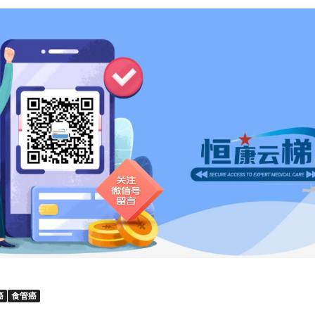
癌
食管癌