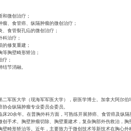
断和微创治疗；
肿瘤、食管癌、纵隔肿瘤的微创治疗；
炎、食管裂孔疝的微创治疗；
外科治疗；
损的修复重建；
胸等胸壁畸形矫治；
治疗；
肺结节消融。
第二军医大学（现海军军医大学），获医学博士。加拿大阿尔伯
癌协会纵隔肿瘤专业委员会委员。
临床20余年。在普胸外科方面，可熟练开展肺癌、食管癌及纵隔
微创手术。胸壁肿瘤切除、胸壁重建术，复杂胸部外伤救治，胸
胸壁畸形矫治等。近年，主要致力于微创技术等新技术在胸心外