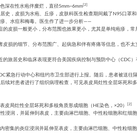
[2]
红色深在性水疱伴糜烂，直径5mm~6mm
居史，皮损为水疱、丘疹，皮肤科医生检查期间戴了N95口罩
疹、水痘和梅毒。医生作了进一步分析——
痘的皮损一般更小，分布范围也效果更小，尤其是单纯疱疹，常
者皮损的细节、分布范围广、起病急和伴有疼痛等信息，也不太
近的旅居史和临床表现更符合美国疾病控制与预防中心（CDC）有
DC紧急行动中心和纽约市卫生部进行上报。随后，患者被送往隔
。后续对患者进行了组织病理检查，可见表皮局灶性全层坏死和
[
2]
见表皮局灶性全层坏死和多核角质形成细胞（HE染色，×20）
性浸润，并延伸到表皮，主要由淋巴细胞、中性粒细胞和红细胞
真皮内密集的炎症浸润并延伸至表皮，主要由淋巴细胞、中性粒细胞