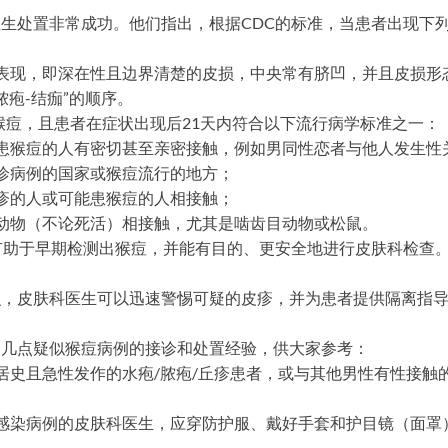
生处置非常成功。他们指出，根据CDC的标准，当患者出现下列
：
表现，即深在性且边界清楚的皮损，中央常有脐凹，并且皮损形
-脓疱-结痂”的顺序。
猴痘，且患者在症状出现后21天内符合以下流行病学标准之一：
患猴痘的人有密切甚至亲密接触，例如男同性恋者与他人发生性
诊病例的国家或猴痘流行的地方；
疹的人或可能患猴痘的人相接触；
动物（不论死活）相接触，尤其是啮齿目动物或松鼠。
有助于早期检测出猴痘，并能有目的、更安全地进行皮肤科检查
识，皮肤科医生可以迅速警惕可疑的皮疹，并为患者提供隔离指
了几点疑似猴痘病例的接诊和处置经验，供大家参考：
居史且急性发作的水疱/脓疱/丘疹患者，或与其他男性有性接触
感染病例的皮肤科医生，应穿防护服、戴好手套和护目镜（面罩）