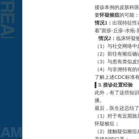
接诊本例的皮肤科医
要
怀疑猴痘
的可能
情况1：
出现特征性
着“斑疹-丘疹-水疱
情况2：
临床怀疑
（1）与社交网络中
（2）前往有猴痘确
（3）与患有类似皮
（4）与非洲特有的
了解上述CDC标准
▌3. 接诊处置经验
此外，有了这些知
播。
最后，医生还总结
（1）对于有近期旅
怀疑猴痘；
（2）接触疑似猴痘
高级别的口罩；