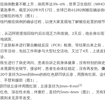
痘病例数量不断上升，病死率达3%~6%，世界卫生组织（WHO）于
急事件。截至2022年9月17日，全球已有61282例猴痘确诊病例
过猴痘的地方（图1）。
则纽约猴痘病例的确诊过程，以便大家直观地了解猴痘处置的细
性，从迈阿密度假回纽约后出现乏力和发烧。2天后，他全身出现
当地就医。
了皮肤标本进行聚合酶链反应（PCR）检测。等结果出来之前
日常活动，包括工作和参与大型社交活动。又过了4天，上述皮
就诊。
科医生进行了病史询问。患者自诉之前身体健康，没有特别的病
但未透露性史细节。接诊时，患者生命体征稳定，没有再发热。
20个直径为2mm到8mm的粉红色脐凹状丘疹，周围有红斑。这
、手臂和腿部（图1）。
[2]
脐凹状丘疹伴周围红斑，丘疹直径为2mm~8 mm
红色、深在性水疱，伴糜烂，直径约5mm~6mm（图2）。另有
黏膜则未见异常改变。