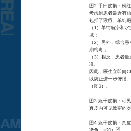
图2. 手部皮损：粉
考虑到患者最近有旅
包括了猴痘、单纯疱
（1）单纯疱疹和水
域；
（2）另外，综合患
期梅毒；
（3）相反，患者最
准。
因此，医生立即向C
以防止进一步传播
（图3）。
图3. 躯干皮损：可
真皮内可见致密的炎
图4. 躯干皮损：
[
2]
染色，×20）