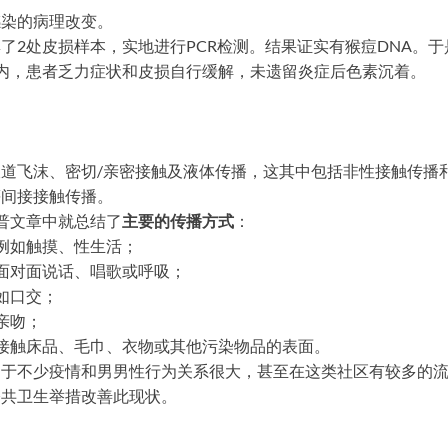
感染的病理改变。
了2处皮损样本，实地进行PCR检测。结果证实有猴痘DNA。
内，患者乏力症状和皮损自行缓解，未遗留炎症后色素沉着。
道飞沫、密切/亲密接触及液体传播，这其中包括非性接触传播
等间接接触传播。
普文章中就总结了
主要的传播方式
：
例如触摸、性生活；
面对面说话、唱歌或呼吸；
如口交；
亲吻；
接触床品、毛巾、衣物或其他污染物品的表面。
由于不少疫情和男男性行为关系很大，甚至在这类社区有较多的
公共卫生举措改善此现状。