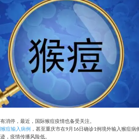
没有消停，最近，国际猴痘疫情也备受关注。
例猴痘输入病例
，甚至重庆市在9月16日确诊1例境外输入猴痘病
轨迹，疫情传播风险低。