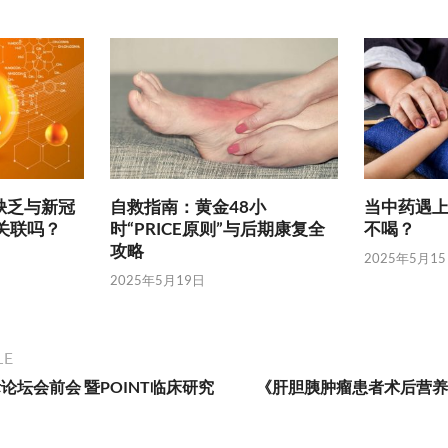
2 缺乏与新冠
自救指南：黄金48小
当中药遇上
关联吗？
时“PRICE原则”与后期康复全
不喝？
攻略
2025年5月1
2025年5月19日
LE
坛会前会 暨POINT临床研究
《肝胆胰肿瘤患者术后营养