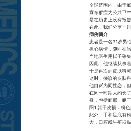
全球范围内，由于猴
宣布猴痘为公共卫生紧
是在历史上没有报告
在此，我们分享一
病例简介
患者是一名31岁男
担心病情，随即在
当地医生用拭子采集
因此，他继续从事着
于是再次到皮肤科
这时，接诊的皮肤
他自诉为同性恋，
在同一时期大约长了
身，包括面部、躯干
图1 躯干皮损：粉色
此外，手和足底有粉
大，口腔或生殖器