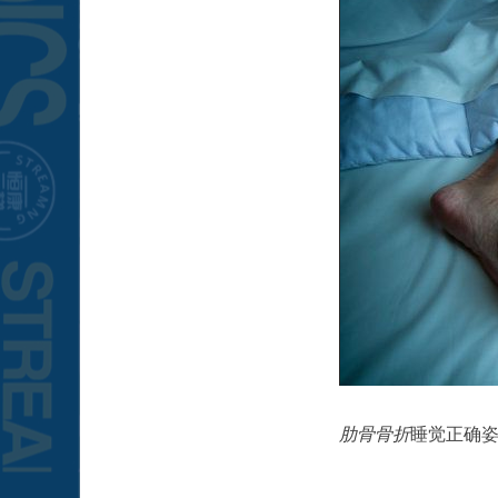
肋骨骨折
睡觉正确