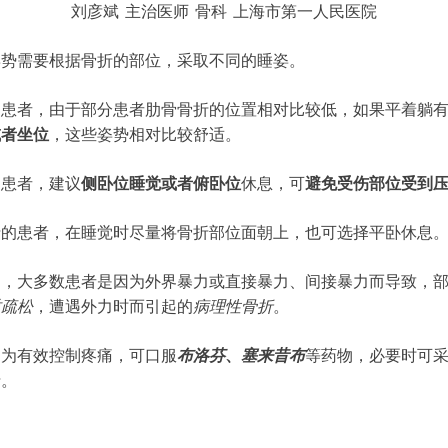
刘彦斌
主治医师
骨科
上海市第一人民医院
姿势需要根据骨折的部位，采取不同的睡姿。
的患者，由于部分患者肋骨骨折的位置相对比较低，如果平着躺
或者坐位
，这些姿势相对比较舒适。
的患者，建议
侧卧位睡觉或者俯卧位
休息，可
避免受伤部位受到
折的患者，在睡觉时尽量将骨折部位面朝上，也可选择平卧休息
多，大多数患者是因为外界暴力或直接暴力、间接暴力而导致，
质疏松
，遭遇外力时而引起的
病理性骨折
。
则为有效控制疼痛，可口服
布洛芬
、
塞来昔布
等药物，必要时可
折。