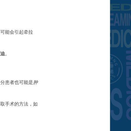
有可能会引起牵拉
压迫
。
。
部分患者也可能是
肿
采取手术的方法，如