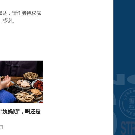
权益，请作者持权属
，感谢。
“姨妈期”，喝还是
5日