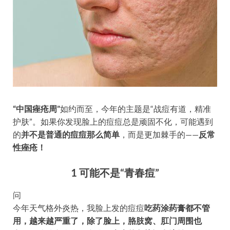
“中国痤疮周”
如约而至，今年的主题是“战痘有道，精准
护肤”。如果你发现脸上的痘痘总是顽固不化，可能遇到
的
并不是普通的痘痘那么简单
，而是更加棘手的——
反常
性痤疮！
1
可能不是“青春痘”
问
今年天气格外炎热，我脸上发的痘痘
吃药涂药膏都不管
用，越来越严重了，除了脸上，胳肢窝、肛门周围也