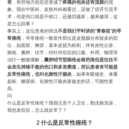
有
，有些地方痘痘还变成了
疼痛的包块
还有流脓
的现
象。我在中医科、皮肤外科都看过，还做了切开引流手
术，但是伤口就是不收口，还越切越多，越来越深，这
是怎么回事？
事实上，这位患者的情况
不是我们平时讲的“青春痘”的寻
常痤疮
，寻常痤疮一般发作部位是皮脂腺分布较多的部
位，如面部、胸背，基本皮损为粉刺，伴有炎性丘疹、
脓疱、囊肿、结节，经针对痘痘的口服、外用、物理等
治疗一般能缓解，
囊肿结节型痤疮会留疤痕但是往往不
会发生持续不愈的伤口和多发窦道，所以患者有可能是
反常性痤疮，也叫化脓性汗腺炎
，如果有吸烟史、体重
超标、糖尿病、化脓性汗腺炎家族史的话，可能性更
高。
问
什么是反常性痤疮？我很注意个人卫生，勤洗脸洗澡，
我也发痘痘，怎么就反常了？
2
什么是反常性痤疮？