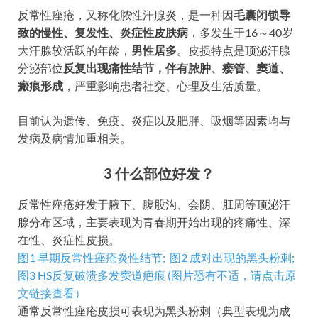
反常性痤疮，又称化脓性汗腺炎，是一种因
毛囊闭锁导
致的慢性、复发性、炎症性皮肤病
，多发生于16～40岁
大汗腺较活跃的年龄，
男性居多
。皮损特点是顶泌汗腺
分泌部位
反复出现痛性结节，伴有脓肿、瘘管、窦道、
瘢痕形成
，严重影响患者社交、心理及生活质量。
目前认为遗传、免疫、炎症以及肥胖、吸烟等因素均与
发病及病情加重相关。
3
什么部位好发？
反常性痤疮好发于腋下、腹股沟、会阴、肛周等顶泌汗
腺分布区域，主要表现为青春期开始出现的疼痛性、深
在性、炎症性皮损。
图1 早期反常性痤疮炎性结节;
图2 成对出现的黑头粉刺;
图3 HS反复破溃多发窦道疤痕 (图片恐有不适，请点击原
文链接查看）
通常反常性痤疮皮损可表现为黑头粉刺（典型表现为成