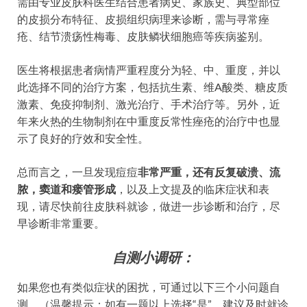
需由专业皮肤科医生结合患者病史、家族史、典型部位
的皮损分布特征、皮损组织病理来诊断，需与寻常痤
疮、结节溃疡性梅毒、皮肤鳞状细胞癌等疾病鉴别。
医生将根据患者病情严重程度分为轻、中、重度，并以
此选择不同的治疗方案，包括抗生素、维A酸类、糖皮质
激素、免疫抑制剂、激光治疗、手术治疗等。另外，近
年来火热的生物制剂在中重度反常性痤疮的治疗中也显
示了良好的疗效和安全性。
总而言之，一旦发现痘痘
非常严重，还有反复破溃、流
脓，窦道和瘘管形成
，以及上文提及的临床症状和表
现，请尽快前往皮肤科就诊，做进一步诊断和治疗，尽
早诊断非常重要。
自测小调研
：
如果您也有类似症状的困扰，可通过以下三个小问题自
测。（温馨提示：如有一题以上选择“是”，建议及时就诊