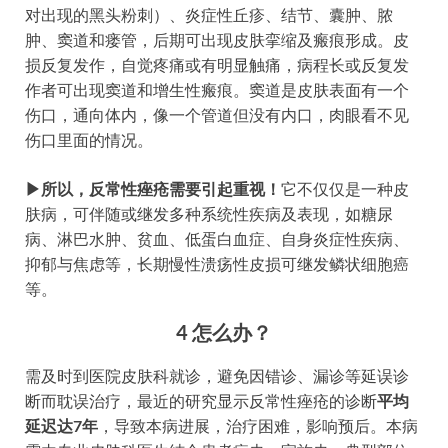
对出现的黑头粉刺）、炎症性丘疹、结节、囊肿、脓
肿、窦道和瘘管，后期可出现皮肤挛缩及瘢痕形成。皮
损反复发作，自觉疼痛或有明显触痛，病程长或反复发
作者可出现窦道和增生性瘢痕。窦道是皮肤表面有一个
伤口，通向体内，像一个管道但没有内口，肉眼看不见
伤口里面的情况。
▶所以，
反常性痤疮需要引起重视！
它不仅仅是一种皮
肤病，可伴随或继发多种系统性疾病及表现，如糖尿
病、淋巴水肿、贫血、低蛋白血症、自身炎症性疾病、
抑郁与焦虑等，长期慢性溃疡性皮损可继发鳞状细胞癌
等。
4
怎么办？
需及时到医院皮肤科就诊，避免因错诊、漏诊等延误诊
断而耽误治疗，最近的研究显示反常性痤疮的诊断
平均
延迟达7年
，导致本病进展，治疗困难，影响预后。本病