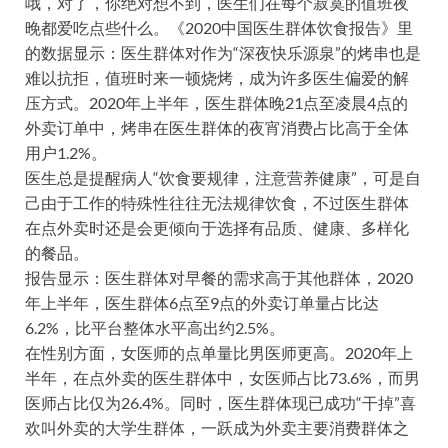
哦，对了，你绝对想不到，医生们在每个寂寞的值班夜
晚都爱吃点些什么。《2020中国医生群体饮食报告》里
的数据显示：医生群体对作为“深夜快乐源泉”的烤串也是
难以抗拒，值班时来一顿烧烤，成为许多医生偏爱的解
压方式。2020年上半年，医生群体晚21点至凌晨4点的
外卖订单中，烤串在医生群体的夜宵消费占比高于全体
用户1.2%。
医生总是提醒病人“饮食要规律，注意营养健康”，可是自
己由于工作的特殊性往往无法规律饮食，不过医生群体
在点外卖时还是会更倾向于选择有品质、健康、多样化
的餐品。
报告显示：医生群体对早餐的需求高于其他群体，2020
年上半年，医生群体6点至9点的外卖订单量占比达
6.2%，比平台整体水平高出约2.5%。
在性别方面，女医师的点单量比男医师更高。2020年上
半年，在点外卖的医生群体中，女医师占比73.6%，而男
医师占比仅为26.4%。同时，医生群体现已成功“干掉”喜
欢叫外卖的大学生群体，一跃成为外卖主要消费群体之