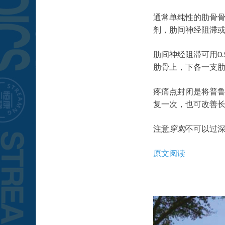
通常单纯性的肋骨
剂，肋间神经阻滞
肋间神经阻滞可用0
肋骨上，下各一支
疼痛点封闭是将普鲁
复一次，也可改善
注意
穿刺
不可以过
原文阅读