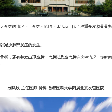
般大多数的情况下，多数不影响下床活动，除了
严重多发肋骨骨
可以减少肺部炎症的发生
。
骨骨折，还有并发出现
血胸
、
气胸
以及
血气胸
等这种情况，短时
息。
刘凤岐
主任医师
骨科
首都医科大学附属北京友谊医院