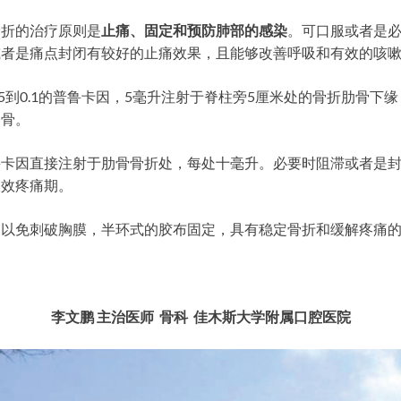
骨折的治疗原则是
止痛、固定和预防肺部的感染
。可口服或者是
或者是痛点封闭有较好的止痛效果，且能够改善呼吸和有效的咳
.5到0.1的普鲁卡因，5毫升注射于脊柱旁5厘米处的骨折肋骨下
肋骨。
卡因直接注射于肋骨骨折处，每处十毫升。必要时阻滞或者是封闭
长效疼痛期。
深以免刺破胸膜，半环式的胶布固定，具有稳定骨折和缓解疼痛
李文鹏
主治医师
骨科
佳木斯大学附属口腔医院