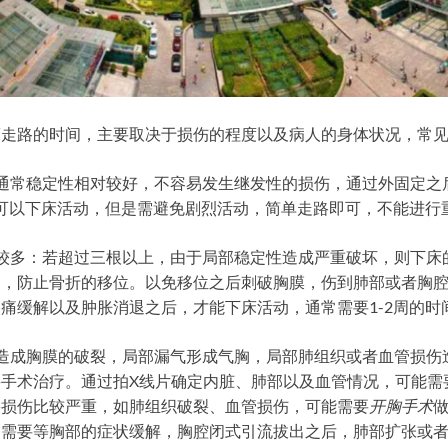
床走路的时间，主要取决于损伤的程度以及病人的身体状况，常
通常稳定性相对较好，不容易发生继发性的损伤，通过外固定之
天可以下床活动，但是需避免剧烈活动，简单走路即可，不能进行
较多：若超过三根以上，由于局部稳定性造成严重破坏，则下床
定，防止骨折的移位。以免移位之后刺破胸膜，伤到肺部或者胸
痛缓解以及肿胀消退之后，才能下床活动，通常需要1-2周的时
造成胸膜的破裂，局部漏气形成气胸，局部肺组织或者血管损伤
手术治疗。通过拍X线片确定内脏、肺部以及血管情况，可能需
果损伤比较严重，如肺组织破裂、血管损伤，可能需要
开胸手术
，需要等胸部的症状缓解，胸腔闭式引流拔出之后，肺部扩张或