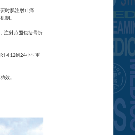
必要时肌注射止痛
嗽机制。
缘，注射范围包括骨折
可12到24小时重
的功效。