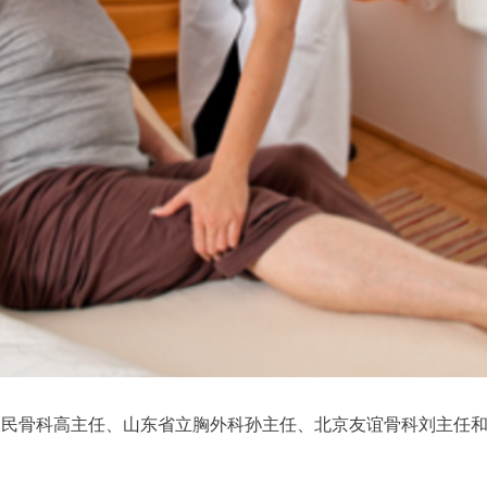
人民骨科高主任、
山东省立
胸外科孙
主任、
北京友谊骨科刘主任