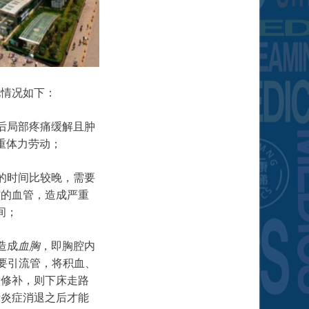
见情况如下：
后局部疼痛缓解且肿
重体力劳动；
的时间比较晚，需要
腔的血管，造成严重
间；
造成
血胸
，即胸腔内
要引流管，将积血、
做修补，则下床走路
者炎症消退之后才能