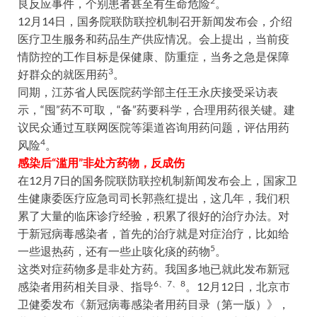
2
良反应事件，个别患者甚至有生命危险
。
12月14日，国务院联防联控机制召开新闻发布会，介绍
医疗卫生服务和药品生产供应情况。会上提出，当前疫
情防控的工作目标是保健康、防重症，当务之急是保障
3
好群众的就医用药
。
同期，江苏省人民医院药学部主任王永庆接受采访表
示，“囤”药不可取，“备”药要科学，合理用药很关键。建
议民众通过互联网医院等渠道咨询用药问题，评估用药
4
风险
。
感染后“滥用”非处方药物，反成伤
在12月7日的国务院联防联控机制新闻发布会上，国家卫
生健康委医疗应急司司长郭燕红提出，这几年，我们积
累了大量的临床诊疗经验，积累了很好的治疗办法。对
于新冠病毒感染者，首先的治疗就是对症治疗，比如给
5
一些退热药，还有一些止咳化痰的药物
。
这类对症药物多是非处方药。我国多地已就此发布新冠
6、7、8
感染者用药相关目录、指导
。12月12日，北京市
卫健委发布《新冠病毒感染者用药目录（第一版）》，