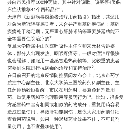
共向市民推荐108种药物。其中针对咳嗽、咳痰等4类临
8
床症状推荐41个西药品种
。
天津市《新冠病毒感染者治疗用药指引》指出，其适用
对象为新冠轻症感染者，未合并严重基础疾病的；基础
疾病处于稳定期，无严重心肝肺肾脑等重要脏器功能不
7
全等需要住院治疗的
。
复旦大学附属中山医院呼吸科主任医师宋元林告诉媒
体，部分人出现发热、咽喉疼痛等，一般对症治疗很快
也会缓解，如服用一些感冒退热药物等。比较重的患者
9
需要到医院进行抗病毒的治疗和支持治疗
。
在日前召开的北京疫情防控新闻发布会上，北京市药学
质控中心副主任、北京大学第三医院药剂科副主任、主
任药师杨毅恒提醒，市民在用药时，要避免超剂量用
10
药、重复用药和不合理联用等服药行为
。比如，很多复
方感冒药中含有相同或相似的药物成分，重复用药容易
造成过量使用，导致肝功能损伤，建议大家用药前仔细
查看用药说明。如果一种退烧药物效果不佳，不可超剂
5
量使用，也不宜叠加使用
。