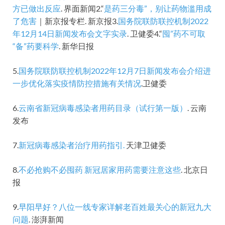
方已做出反应
. 界面新闻2.“
是药三分毒”，别让药物滥用成
了危害
｜新京报专栏. 新京报3.
国务院联防联控机制2022
年12月14日新闻发布会文字实录
. 卫健委4.“
囤”药不可取
“备”药要科学
. 新华日报
5.
国务院联防联控机制2022年12月7日新闻发布会介绍进
一步优化落实疫情防控措施有关情况
.卫健委
6.
云南省新冠病毒感染者用药目录（试行第一版）
. 云南
发布
7.
新冠病毒感染者治疗用药指引.
天津卫健委
8.
不必抢购不必囤药 新冠居家用药需要注意这些
. 北京日
报
9.
早阳早好？八位一线专家详解老百姓最关心的新冠九大
问题
. 澎湃新闻