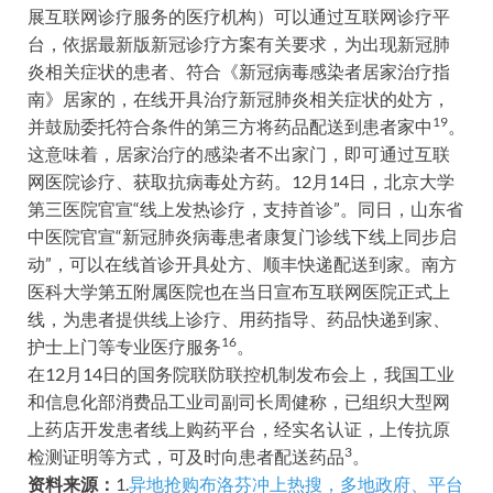
展互联网诊疗服务的医疗机构）可以通过互联网诊疗平
台，依据最新版新冠诊疗方案有关要求，为出现新冠肺
炎相关症状的患者、符合《新冠病毒感染者居家治疗指
南》居家的，在线开具治疗新冠肺炎相关症状的处方，
19
并鼓励委托符合条件的第三方将药品配送到患者家中
。
这意味着，居家治疗的感染者不出家门，即可通过互联
网医院诊疗、获取抗病毒处方药。12月14日，北京大学
第三医院官宣“线上发热诊疗，支持首诊”。同日，山东省
中医院官宣“新冠肺炎病毒患者康复门诊线下线上同步启
动”，可以在线首诊开具处方、顺丰快递配送到家。南方
医科大学第五附属医院也在当日宣布互联网医院正式上
线，为患者提供线上诊疗、用药指导、药品快递到家、
16
护士上门等专业医疗服务
。
在12月14日的国务院联防联控机制发布会上，我国工业
和信息化部消费品工业司副司长周健称，已组织大型网
上药店开发患者线上购药平台，经实名认证，上传抗原
3
检测证明等方式，可及时向患者配送药品
。
资料来源：
1.
异地抢购布洛芬冲上热搜，多地政府、平台