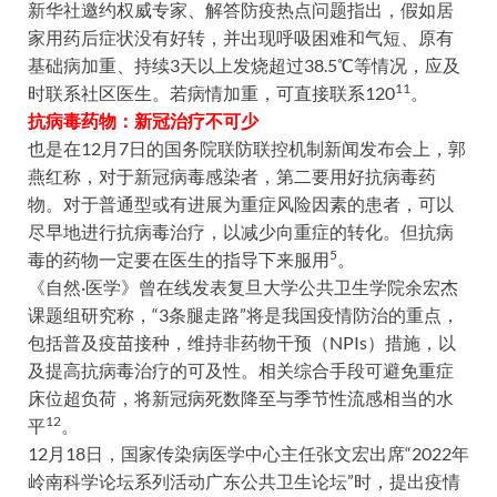
新华社邀约权威专家、解答防疫热点问题指出，假如居
家用药后症状没有好转，并出现呼吸困难和气短、原有
基础病加重、持续3天以上发烧超过38.5℃等情况，应及
11
时联系社区医生。若病情加重，可直接联系120
。
抗病毒药物：新冠治疗不可少
也是在12月7日的国务院联防联控机制新闻发布会上，郭
燕红称，对于新冠病毒感染者，第二要用好抗病毒药
物。对于普通型或有进展为重症风险因素的患者，可以
尽早地进行抗病毒治疗，以减少向重症的转化。但抗病
5
毒的药物一定要在医生的指导下来服用
。
《自然·医学》曾在线发表复旦大学公共卫生学院余宏杰
课题组研究称，“3条腿走路”将是我国疫情防治的重点，
包括普及疫苗接种，维持非药物干预（NPIs）措施，以
及提高抗病毒治疗的可及性。相关综合手段可避免重症
床位超负荷，将新冠病死数降至与季节性流感相当的水
12
平
。
12月18日，国家传染病医学中心主任张文宏出席“2022年
岭南科学论坛系列活动广东公共卫生论坛”时，提出疫情