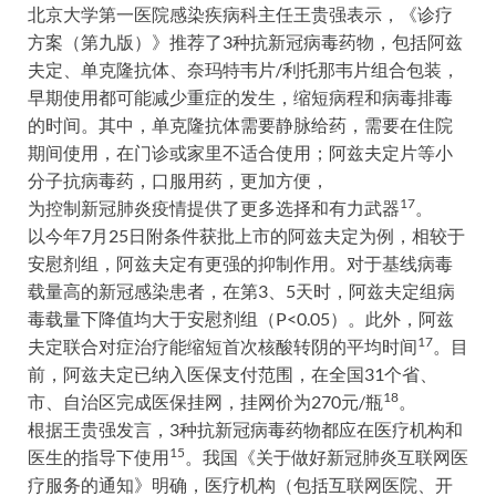
北京大学第一医院感染疾病科主任王贵强表示，《诊疗
方案（第九版）》推荐了3种抗新冠病毒药物，包括阿兹
夫定、单克隆抗体、奈玛特韦片/利托那韦片组合包装，
早期使用都可能减少重症的发生，缩短病程和病毒排毒
的时间。其中，单克隆抗体需要静脉给药，需要在住院
期间使用，在门诊或家里不适合使用；阿兹夫定片等小
分子抗病毒药，口服用药，更加方便，
17
为控制新冠肺炎疫情提供了更多选择和有力武器
。
以今年7月25日附条件获批上市的阿兹夫定为例，相较于
安慰剂组，阿兹夫定有更强的抑制作用。对于基线病毒
载量高的新冠感染患者，在第3、5天时，阿兹夫定组病
毒载量下降值均大于安慰剂组（P<0.05）。此外，阿兹
17
夫定联合对症治疗能缩短首次核酸转阴的平均时间
。目
前，阿兹夫定已纳入医保支付范围，在全国31个省、
18
市、自治区完成医保挂网，挂网价为270元/瓶
。
根据王贵强发言，3种抗新冠病毒药物都应在医疗机构和
15
医生的指导下使用
。我国《关于做好新冠肺炎互联网医
疗服务的通知》明确，医疗机构（包括互联网医院、开