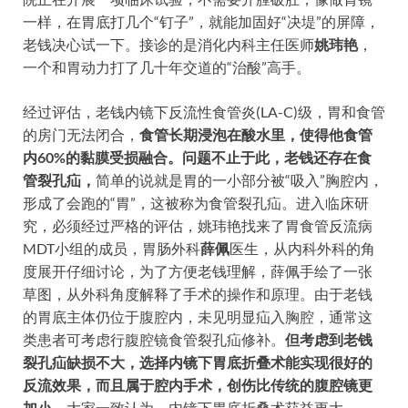
一样，在胃底打几个“钉子”，就能加固好“决堤”的屏障，
老钱决心试一下。
接诊的是消化内科主任医师
姚玮艳
，
一个和胃动力打了几十年交道的“治酸”高手。
经过评估，老钱内镜下反流性食管炎(LA-C)级，胃和食管
的房门无法闭合，
食管长期浸泡在酸水里，使得他食管
内60%的黏膜受损融合。问题不止于此，老钱还存在食
管裂孔疝，
简单的说就是胃的一小部分被“吸入”胸腔内，
形成了会跑的“胃”，这被称为食管裂孔疝。进入临床研
究，必须经过严格的评估，姚玮艳找来了胃食管反流病
MDT小组的成员，胃肠外科
薛佩
医生，从内科外科的角
度展开仔细讨论，为了方便老钱理解，薛佩手绘了一张
草图，从外科角度解释了手术的操作和原理。由于老钱
的胃底主体仍位于腹腔内，未见明显疝入胸腔，通常这
类患者可考虑行腹腔镜食管裂孔疝修补。
但考虑到老钱
裂孔疝缺损不大，选择内镜下胃底折叠术能实现很好的
反流效果，而且属于腔内手术，创伤比传统的腹腔镜更
加小。
大家一致认为，内镜下胃底折叠术获益更大。