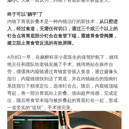
终于可以“躺平”了
内镜下胃底折叠术是一种内镜治疗的新技术，
从口腔进
入，经过食道，无需任何切口，通过三个或三个以上的
钉合点将胃底部分钉合在食管下端，重建胃食管阀瓣，
建立阻止胃食管反流的有效屏障。
4月8日一早，在麻醉科宋小星医生的保驾护航下，姚玮
艳主任和团队给老钱实施了手术。姚玮艳站在操作台
旁，缓缓将内窥镜通过胃镜套管插入食道，通过摄像头
指引，内窥镜很快到达了胃底，并在内镜融合的指南针
系统指引下精准定位，选准钉合点。随后，内窥镜顶端
弯起，将一部分胃底向上折叠。借由超声传感，完成定
位，随后将食管末端与被折叠起的胃底钉在一起，形成
一道坚实的“堤坝”，手术很完美。