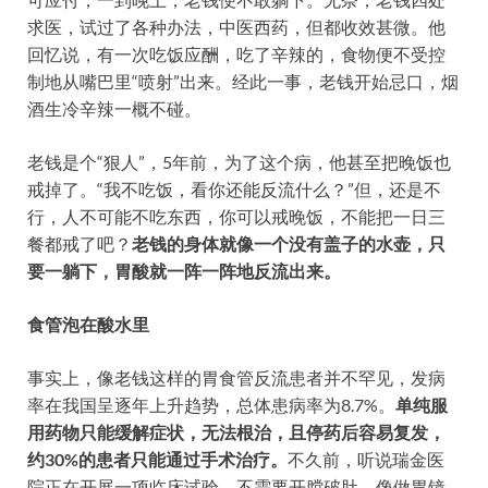
求医，试过了各种办法，中医西药，但都收效甚微。他
回忆说，有一次吃饭应酬，吃了辛辣的，食物便不受控
制地从嘴巴里“喷射”出来。经此一事，老钱开始忌口，烟
酒生冷辛辣一概不碰。
老钱是个“狠人”，5年前，为了这个病，他甚至把晚饭也
戒掉了。“我不吃饭，看你还能反流什么？”
但，还是不
行，人不可能不吃东西，你可以戒晚饭，不能把一日三
餐都戒了吧？
老钱的身体就像一个没有盖子的水壶，只
要一躺下，胃酸就一阵一阵地反流出来。
食管泡在酸水里
事实上，像老钱这样的胃食管反流患者并不罕见，发病
率在我国呈逐年上升趋势，总体患病率为8.7%。
单纯服
用药物只能缓解症状，无法根治，且停药后容易复发，
约30%的患者只能通过手术治疗。
不久前，听说瑞金医
院正在开展一项临床试验，不需要开膛破肚，像做胃镜