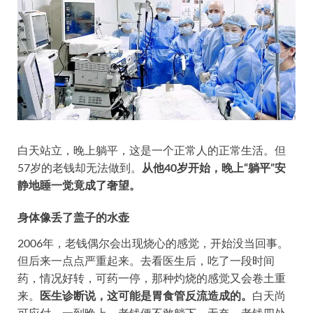
白天站立，晚上躺平，这是一个正常人的正常生活。但
57岁的老钱却无法做到。
从他40岁开始，晚上“躺平”安
静地睡一觉竟成了奢望。
身体像丢了盖子的水壶
2006年，老钱偶尔会出现烧心的感觉，开始没当回事。
但后来一点点严重起来。去看医生后，吃了一段时间
药，情况好转，可药一停，那种灼烧的感觉又会卷土重
来。
医生诊断说，这可能是胃食管反流造成的。
白天尚
可应付，一到晚上，老钱便不敢躺下。
无奈，老钱四处